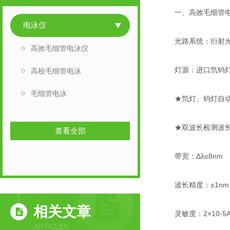
一、高效毛细管电
电泳仪
光路系统：衍射光
高效毛细管电泳仪
灯源：进口氘钨灯，
高校毛细管电泳
毛细管电泳
★氘灯、钨灯自动
★双波长检测波长范围
查看全部
带宽：Δλ≤8nm
波长精度：±1nm
相关文章
灵敏度：2×10-5AU在
ARTICLES