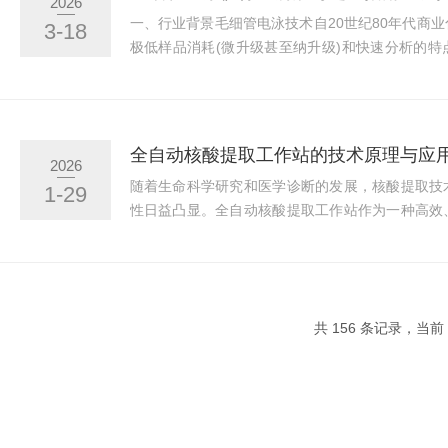
2026
紫外-可见分光光度法的高通量微孔板检测设备，与传统
一、行业背景毛细管电泳技术自20世纪80年代商
3-18
极低样品消耗(微升级甚至纳升级)和快速分析的
一席之地。与传统凝胶电泳和液相色谱(HPLC)相
环保性(无需大量有机溶剂)上具有独特优势。目前
药、临床诊断、食品安全、环境监测及法医鉴定等
单抗、重组蛋白)的纯度分析、电荷异质性检测以
全自动核酸提取工作站的技术原理与应
2026
药典标准方法之一。二、毛细管电泳仪选购指...
随着生命科学研究和医学诊断的发展，核酸提取技
1-29
性日益凸显。全自动核酸提取工作站作为一种高效
高了核酸提取的效率和可靠性。本文将探讨其技
用。一、技术原理全自动核酸提取工作站的核心技
控技术和光电检测技术等。其基本原理是利用特定
本中有效分离和纯化DNA或RNA。1、液体处理
共 156 条记录，当前 3
至关重要的一步。工作站内配备先进的液体处理系统，