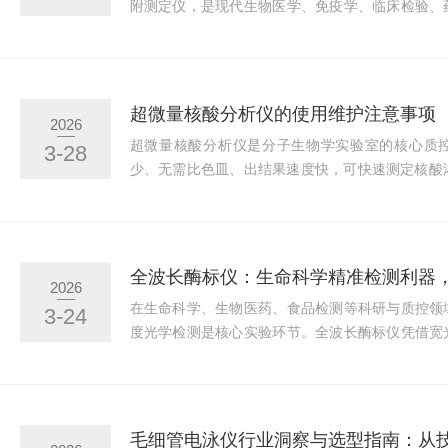
附测定仪，是现代生物医学、免疫学、临床检验、
关键设备。随着生命科学领域的蓬勃发展，酶标仪
用领域多元化、国产化率逐步提升的趋势。1.1市
物医药产业的研发投入持续增加，精准医疗概念的
需求爆发，直接推动了酶标仪市场的扩容。特别是
超微量核酸分析仪的使用维护注意事项
2026
的实施，体外诊断(IVD)行业和新药...
超微量核酸分析仪是分子生物学实验室的核心质
3-28
少、无需比色皿、出结果速度快，可快速测定核酸
测序、克隆等实验前的样品质控。应用领域：分子
扩增、基因测序等实验中，快速测定核酸浓度和纯
功能研究中，定量分析蛋白质样品。医学方面：检
质含量。制药行业：生物制药过程中，质量控制核
2026
纯度。基因工程：定量分析基因载体、目的基因，优化
在生命科学、生物医药、食品检测等科研与质控领
3-24
度光学检测是核心实验环节。全波长酶标仪凭借宽
量检测的优势，打破了传统酶标仪波长固定、功能
密分析设备。其中K6600-A全波长多功能酶标仪
检测优势，兼顾通用性与精准度，满足各类生物分
开全面解读。一、核心价值：一机多用，突破检测
毛细管电泳仪行业洞察与选型指南：从