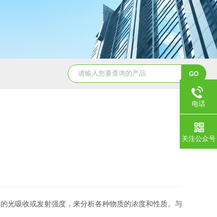
超微量核酸蛋白测定仪
UC7010高效毛细管电泳
K550
电话
关注公众号
的光吸收或发射强度，来分析各种物质的浓度和性质。与