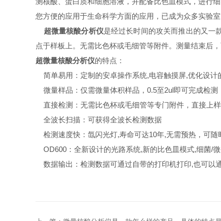
测核酸、蛋白质和细胞溶液，并配备比色皿模式，进行细
您方便的应用于生命科学方面的应用，已成为众多实验
超微量核酸分析仪
是经过长时间的攻关而推出的又一款用
点于样板上。无需比色杯或毛细管等附件。测量结束后
超微量核酸分析仪
的特点：
简单易用：定制的安卓操作系统,电容触摸屏,优化设计的
微量样品：仅需微量体积样品，0.5至2ul即可完成检
直接检测：无需比色杯或毛细管等专门附件，直接上
全波长扫描：可获得全波长检测数据
检测速度快：氙闪光灯,寿命可达10年,无需预热，可随
OD600：全新设计的光路系统,新的比色皿模式,细菌
数据输出：检测数据可通过自带的打印机打印,也可以通过