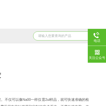
超微量核酸蛋白测定仪
UC7010高效毛细管电泳
K550
电话
关注公众号
度
。不仅可以像Na00一样仅需2ul样品，就可快速准确的检