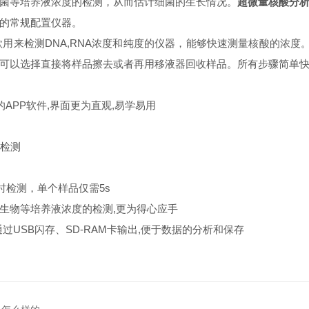
菌等培养液浓度的检测，从而估计细菌的生长情况。
超微量核酸分
室的常规配置仪器。
来检测DNA,RNA浓度和纯度的仪器，能够快速测量核酸的浓度。每
，可以选择直接将样品擦去或者再用移液器回收样品。所有步骤简单
APP软件,界面更为直观,易学易用
测
样检测
时检测，单个样品仅需5s
/微生物等培养液浓度的检测,更为得心应手
USB闪存、SD-RAM卡输出,便于数据的分析和保存