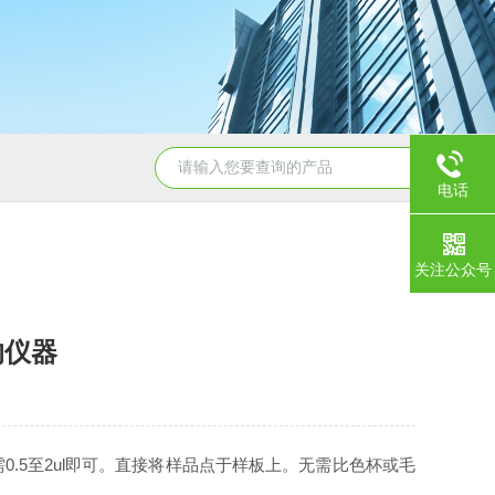
超微量核酸蛋白测定仪
UC7010高效毛细管电泳
K550
电话
关注公众号
的仪器
.5至2ul即可。直接将样品点于样板上。无需比色杯或毛